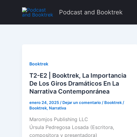
Ir
al
Podcast and Booktrek
contenido
Booktrek
T2-E2 | Booktrek, La Importancia
De Los Giros Dramáticos En La
Narrativa Contemponránea
enero 24, 2025
/
Dejar un comentario
/
Booktrek
/
Booktrek
,
Narrativa
Maromjos Publishing LLC
Úrsula Pedregosa Losada (Escritora,
compositora y presentadora)