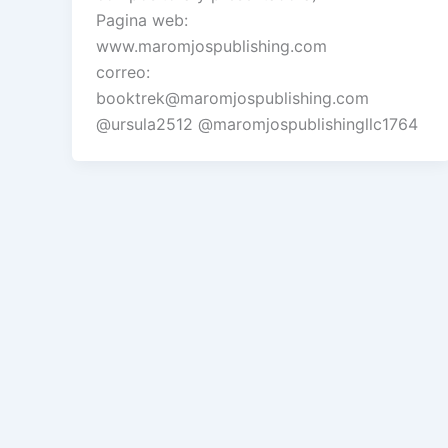
Pagina web:
www.maromjospublishing.com
correo:
booktrek@maromjospublishing.com
‪@ursula2512‬ ‪@maromjospublishingllc1764‬